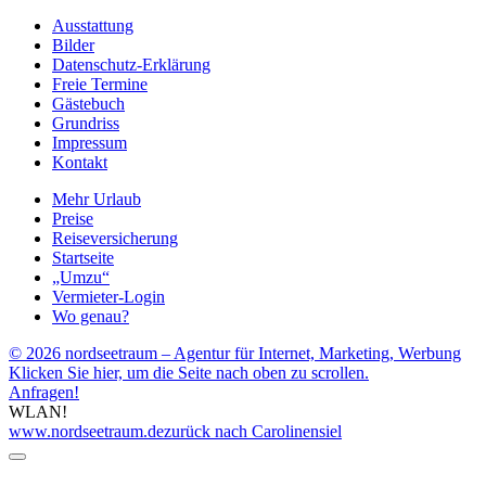
Ausstattung
Bilder
Datenschutz-Erklärung
Freie Termine
Gästebuch
Grundriss
Impressum
Kontakt
Mehr Urlaub
Preise
Reiseversicherung
Startseite
„Umzu“
Vermieter-Login
Wo genau?
© 2026 nordseetraum – Agentur für Internet, Marketing, Werbung
Klicken Sie hier, um die Seite nach oben zu scrollen.
Anfragen!
WLAN!
www.nordseetraum.de
zurück nach Carolinensiel