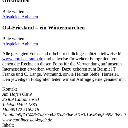
Ortschaften
Bitte warten...
Abspielen
Anhalten
Ost-Friesland – ein Wintermärchen
Bitte warten...
Abspielen
Anhalten
Alle gezeigten Fotos sind urheberrechtlich geschützt – teilweise für
www.nordseetraum.de
und teilweise für weitere Fotografen, von
denen die Rechte an diesen Fotos für die Verwendung auf unseren
Internetseiten erworben wurden. Dazu gehören zum Beispiel
T.
Franke
und
C. Lange
, Wittmund, sowie Helmut Siebe, Harlesiel.
Den jeweiligen Fotografen teilen wir auf Anfrage gerne genauer mit.
Kontakt
Am Hafen Ost 9
26409 Carolinensiel
Telefon
04464 1385
Mobil
0172 5169518
Email
i
2
n
9
f
7
o
1
@
8
c
7
a
3
r
9
o
4
l
3
i
7
n
8
e
9
n
6
s
5
i
1
e
3
l
1
-
6
k
6
o
6
j
5
e
6
9
8
.
9
d
9
e
9
www.carolinensiel-koje9.de
Inhalte