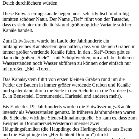
Deich durchlöchern würden.
Diese Entwässerungskanäle liegen meist sehr idyllisch und ruhig
inmitten schöner Natur. Der Name „Tief“ rührt von der Tatsache,
dass es sich hier um die tiefst- und größtmögliche Variante solcher
Kanäle handelt.
Zum Entwässern wurde im Laufe der Jahrhunderte ein
umfangreiches Kanalsystem geschaffen, dass von kleinen Gräben in
immer größer werdende Kanäle führt. In den „Siel“-Orten gibt es
dann die großen „Siele“ – mit Schöpfwerken, um auch bei höheren
Wasserständen noch Wasser abführen zu können oder einfach nur
mit großen „Siel“-Toren.
Das Kanalsystem führt von ersten kleinen Gräben rund um die
Felder der Bauern in immer größer werdende Gräben und Kanäle
und später dann durch die Siele in den Sielorten in die Nordsee (z.
B. in Bensersiel, Dornumersiel, Harlesiel und anderen mehr).
Bis Ende des 19. Jahrhunderts wurden die Entwässerungs-Kanäle
intensiv als Wasserstraßen genutzt. In früheren Jahrhunderten waren
die Siele eine wichtige Steuer-Einnahmequelle. So kam es, dass zum
Beispiel in Dornumersiel/Westeraccumersiel zwei
Häuptlingsfamilien (die Häuptlinge des Harlingerlandes aus Esens
und die Häuptlinge der „Herrlichkeit Dornum“) direkt