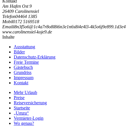
Kontakt
Am Hafen Ost 9
26409 Carolinensiel
Telefon
04464 1385
Mobil
0172 5169518
Email
i
8
n
3
f
5
o
6
@
1
c
4
a
7
r
8
o
8
l
8
i
6
n
3
e
1
n
6
s
8
i
4
e
4
l
3
-
4
k
5
o
6
j
9
e
8
9
9
.
1
d
3
e
4
www.carolinensiel-koje9.de
Inhalte
Ausstattung
Bilder
Datenschutz-Erklärung
Freie Termine
Gästebuch
Grundriss
Impressum
Kontakt
Mehr Urlaub
Preise
Reiseversicherung
Startseite
„Umzu“
Vermieter-Login
Wo genau?