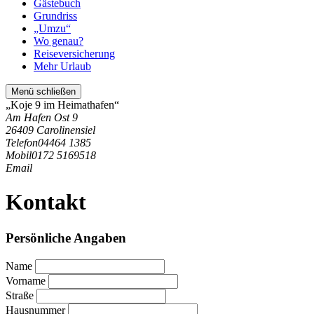
Gästebuch
Grundriss
„Umzu“
Wo genau?
Reiseversicherung
Mehr Urlaub
Menü schließen
„Koje 9 im Heimathafen“
Am Hafen Ost 9
26409 Carolinensiel
Telefon
04464 1385
Mobil
0172 5169518
Email
Kontakt
Persönliche Angaben
Name
Vorname
Straße
Hausnummer