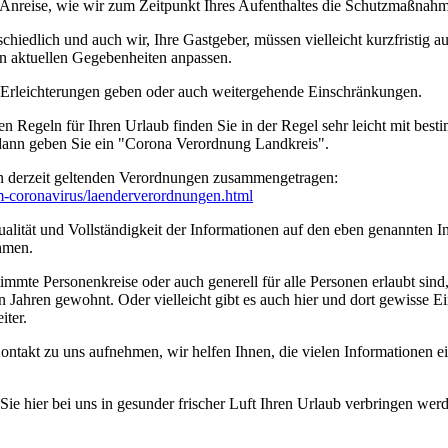
rer Anreise, wie wir zum Zeitpunkt Ihres Aufenthaltes die Schutzmaßn
edlich und auch wir, Ihre Gastgeber, müssen vielleicht kurzfristig a
n aktuellen Gegebenheiten anpassen.
n Erleichterungen geben oder auch weitergehende Einschränkungen.
en Regeln für Ihren Urlaub finden Sie in der Regel sehr leicht mit b
 dann geben Sie ein "Corona Verordnung Landkreis".
n derzeit geltenden Verordnungen zusammengetragen:
um-coronavirus/­laenderverordnungen.html
ität und Vollständigkeit der Informationen auf den eben genannten Int
hmen.
timmte Personenkreise oder auch generell für alle Personen erlaubt sin
n Jahren gewohnt. Oder vielleicht gibt es auch hier und dort gewisse E
iter.
ontakt zu uns aufnehmen, wir helfen Ihnen, die vielen Informationen 
e hier bei uns in gesunder frischer Luft Ihren Urlaub verbringen wer