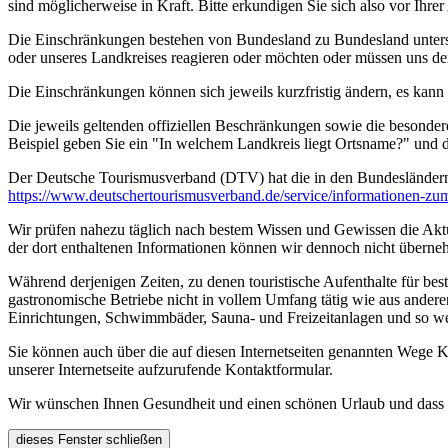
sind möglicherweise in Kraft. Bitte erkundigen Sie sich also vor Ih
Die Einschränkungen bestehen von Bundesland zu Bundesland unterschi
oder unseres Landkreises reagieren oder möchten oder müssen uns de
Die Einschränkungen können sich jeweils kurzfristig ändern, es kan
Die jeweils geltenden offiziellen Beschränkungen sowie die besonder
Beispiel geben Sie ein "In welchem Landkreis liegt Ortsname?" und
Der Deutsche Tourismusverband (DTV) hat die in den Bundesländer
https://www.deutscher­tourismusverband.de/­service/­informationen-z
Wir prüfen nahezu täglich nach bestem Wissen und Gewissen die Aktual
der dort enthaltenen Informationen können wir dennoch nicht überne
Während derjenigen Zeiten, zu denen touristische Aufenthalte für bes
gastronomische Betriebe nicht in vollem Umfang tätig wie aus andere
Einrichtungen, Schwimmbäder, Sauna- und Freizeitanlagen und so we
Sie können auch über die auf diesen Internetseiten genannten Wege K
unserer Internetseite aufzurufende Kontaktformular.
Wir wünschen Ihnen Gesundheit und einen schönen Urlaub und dass Si
dieses Fenster schließen