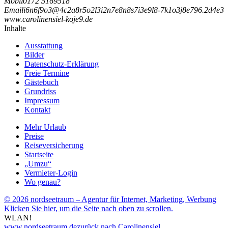
Mobil
0172 5169518
Email
i
6
n
6
f
9
o
3
@
4
c
2
a
8
r
5
o
2
l
3
i
2
n
7
e
8
n
8
s
7
i
3
e
9
l
8
-
7
k
1
o
3
j
8
e
7
9
6
.
2
d
4
e
3
www.carolinensiel-koje9.de
Inhalte
Ausstattung
Bilder
Datenschutz-Erklärung
Freie Termine
Gästebuch
Grundriss
Impressum
Kontakt
Mehr Urlaub
Preise
Reiseversicherung
Startseite
„Umzu“
Vermieter-Login
Wo genau?
© 2026 nordseetraum – Agentur für Internet, Marketing, Werbung
Klicken Sie hier, um die Seite nach oben zu scrollen.
WLAN!
www.nordseetraum.de
zurück nach Carolinensiel