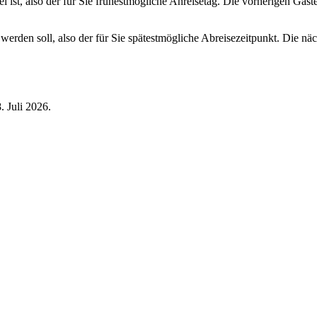
ei ist, also der für Sie frühestmögliche Anreisetag. Die vorherigen Gäs
 werden soll, also der für Sie spätestmögliche Abreisezeitpunkt. Die n
. Juli 2026.