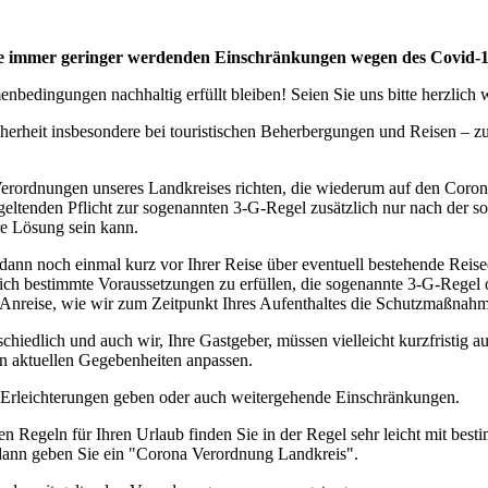
eise immer geringer werdenden Einschränkungen wegen des Covid-
bedingungen nachhaltig erfüllt bleiben! Seien Sie uns bitte herzlich
cherheit insbesondere bei touristischen Beherbergungen und Reisen – 
erordnungen unseres Landkreises richten, die wiederum auf den Coro
geltenden Pflicht zur sogenannten 3-G-Regel zusätzlich nur nach der s
ere Lösung sein kann.
 dann noch einmal kurz vor Ihrer Reise über eventuell bestehende Rei
tzlich bestimmte Voraussetzungen zu erfüllen, die sogenannte 3-G-Rege
rer Anreise, wie wir zum Zeitpunkt Ihres Aufenthaltes die Schutzmaßn
edlich und auch wir, Ihre Gastgeber, müssen vielleicht kurzfristig a
n aktuellen Gegebenheiten anpassen.
n Erleichterungen geben oder auch weitergehende Einschränkungen.
en Regeln für Ihren Urlaub finden Sie in der Regel sehr leicht mit b
 dann geben Sie ein "Corona Verordnung Landkreis".