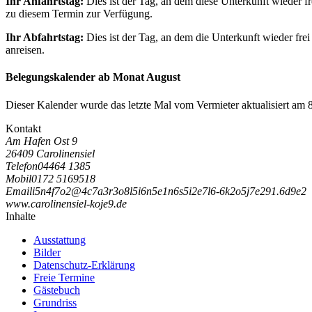
Ihr Anfahrtstag:
Dies ist der Tag, an dem diese Unterkunft wieder fr
zu diesem Termin zur Verfügung.
Ihr Abfahrtstag:
Dies ist der Tag, an dem die Unterkunft wieder frei
anreisen.
Belegungskalender ab Monat August
Dieser Kalender wurde das letzte Mal vom Vermieter aktualisiert am 8
Kontakt
Am Hafen Ost 9
26409 Carolinensiel
Telefon
04464 1385
Mobil
0172 5169518
Email
i
5
n
4
f
7
o
2
@
4
c
7
a
3
r
3
o
8
l
5
i
6
n
5
e
1
n
6
s
5
i
2
e
7
l
6
-
6
k
2
o
5
j
7
e
2
9
1
.
6
d
9
e
2
www.carolinensiel-koje9.de
Inhalte
Ausstattung
Bilder
Datenschutz-Erklärung
Freie Termine
Gästebuch
Grundriss