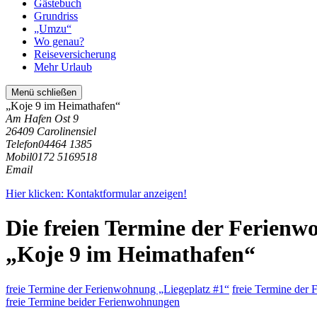
Gästebuch
Grundriss
„Umzu“
Wo genau?
Reiseversicherung
Mehr Urlaub
Menü schließen
„Koje 9 im Heimathafen“
Am Hafen Ost 9
26409 Carolinensiel
Telefon
04464 1385
Mobil
0172 5169518
Email
Hier klicken: Kontaktformular anzeigen!
Die freien Termine der Ferien
„Koje 9 im Heimathafen“
freie Termine der Ferienwohnung „Liegeplatz #1“
freie Termine der
freie Termine beider Ferienwohnungen